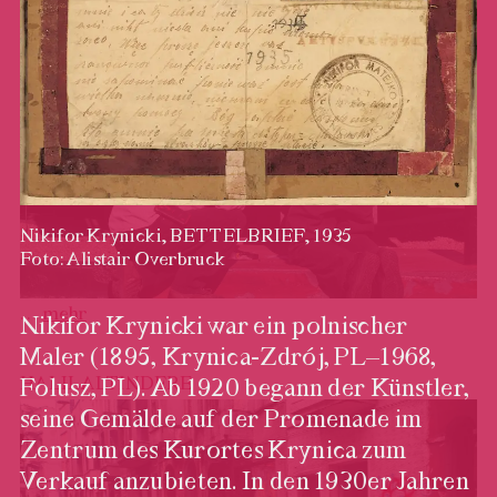
SAMAR AL SUMMARY
Nikifor Krynicki, BETTELBRIEF, 1935
Foto: Alistair Overbruck
…
mehr
Nikifor Krynicki war ein polnischer
Maler (1895, Krynica-Zdrój, PL–1968,
HALIL ALTINDERE
Folusz, PL). Ab 1920 begann der Künstler,
Nikifor Krynicki,
seine Gemälde auf der Promenade im
BETTELBRIEF, 1935
Zentrum des Kurortes Krynica zum
Foto: Alistair Overbruck
Verkauf anzubieten. In den 1930er Jahren