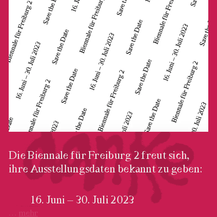
Die begleitende Publikation
Das Lied der Straße
bildet
das vielfältige Programm der Biennale für Freiburg 2
ab.
…
mehr
DANKE
06.12.2023
Die Biennale für Freiburg 2 freut sich,
ihre Ausstellungsdaten bekannt zu geben:
Juni – 30. Juli 2023
…
mehr