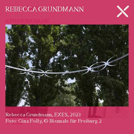
KÜNSTLER*INNEN
REBECCA GRUNDMANN
AYO AKINGBADE
Rebecca Grundmann, EXES, 2023
Foto: Gina Folly, © Biennale für Freiburg 2
…
mehr