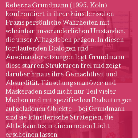
Rebecca Grundmann (1995, Köln)
SAMAR AL SUMMARY
konfrontiert in ihrer künstlerischen
Praxis persönliche Wahrheiten mit
scheinbar unveränderlichen Umständen,
die unser Alltagsleben prägen. In diesen
fortlaufenden Dialogen und
Auseinandersetzungen legt Grundmann
diese starren Strukturen frei und zeigt
darüber hinaus ihre Gemachtheit und
Absurdität. Täuschungsmanöver und
…
mehr
Maskeraden sind nicht nur Teil vieler
Medien und mit spezifischen Bedeutungen
Rebecca Grundmann, EXES,
HALIL ALTINDERE
aufgeladenen Objekte – bei Grundmann
2023
sind sie künstlerische Strategien, die
Foto: Gina Folly, © Biennale
für Freiburg 2
Altbekanntes in einem neuen Licht
erscheinen lassen.