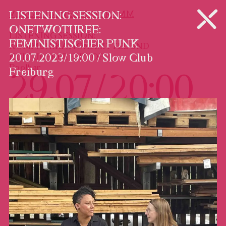
PROGRAMM
VERGANGENES PROGRAMM
LISTENING SESSION:
ONETWOTHREE:
LISTENING SESSION:
FEMINISTISCHER PUNK
KOMMUNIKATIONSMITTEL UND
20.07.2023 / 19:00 / Slow Club
KULTURERBE HIPHOP
Poolbar
29.07 / 20:00
Freiburg